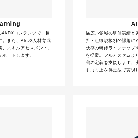
arning 
 
上のAI/DXコンテンツで、目
幅広い領域の研修実績と
。また、AI/DX人材育成
界・組織規模別の課題に
義、スキルアセスメント、
既存の研修ラインナップ
サポートします。
を提案。フルカスタムよ
識の定着を支援します。
詳細を見る
資料ダウンロー
争力向上を伴走型で実現
DPAS